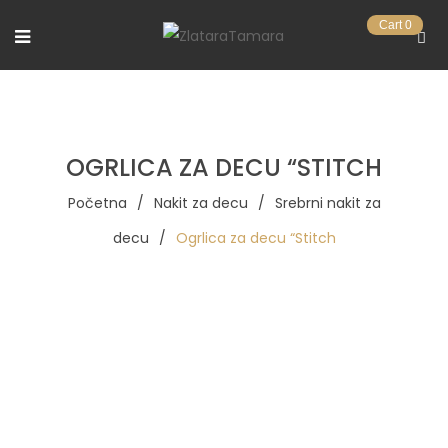
Cart
0
OGRLICA ZA DECU “STITCH
Početna
/
Nakit za decu
/
Srebrni nakit za
decu
/
Ogrlica za decu “Stitch