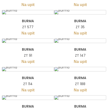
Na upit
Na upit
BURMA
BURMA
ZT 577
ZT 35
Na upit
Na upit
BURMA
BURMA
ZT 91
ZT 147
Na upit
Na upit
BURMA
BURMA
ZT 114
ZT 188
Na upit
Na upit
BURMA
BURMA