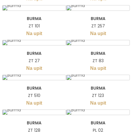
BURMA
BURMA
ZT 101
ZT 257
Na upit
Na upit
BURMA
BURMA
ZT 27
ZT 83
Na upit
Na upit
BURMA
BURMA
ZT 510
ZT 123
Na upit
Na upit
BURMA
BURMA
ZT 128
PL 02