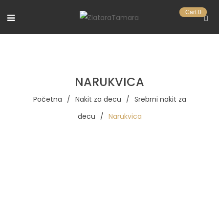
Cart
0
NARUKVICA
Početna
/
Nakit za decu
/
Srebrni nakit za
decu
/
Narukvica