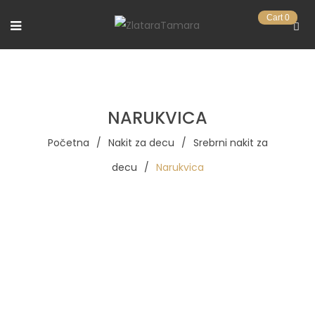
Cart
0
NARUKVICA
Početna
/
Nakit za decu
/
Srebrni nakit za
decu
/
Narukvica