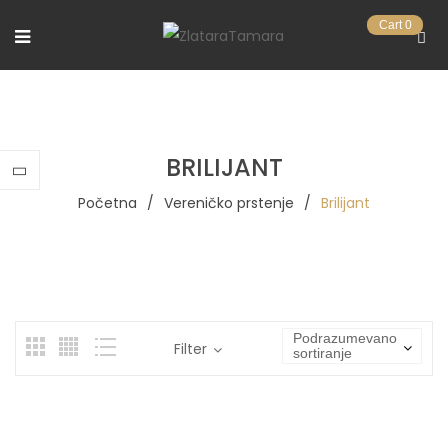
Cart
0
BRILIJANT
Početna
/
Vereničko prstenje
/
Brilijant
Podrazumevano
Filter
sortiranje