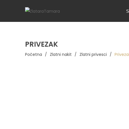
S
PRIVEZAK
Početna
/
Zlatni nakit
/
Zlatni privesci
/
Priveza