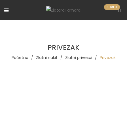
Cart
0
PRIVEZAK
Početna
/
Zlatni nakit
/
Zlatni privesci
/
Privezak