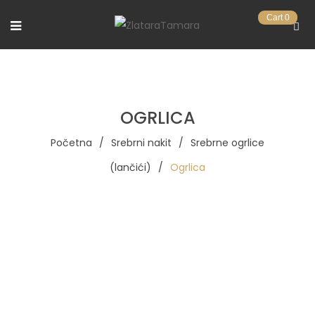
Cart
0
OGRLICA
Početna
/
Srebrni nakit
/
Srebrne ogrlice
(lančići)
/
Ogrlica