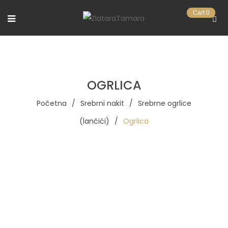
Cart
0
OGRLICA
Početna
/
Srebrni nakit
/
Srebrne ogrlice
(lančići)
/
Ogrlica