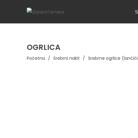
S
OGRLICA
Početna
/
Srebrni nakit
/
Srebrne ogrlice (lančići