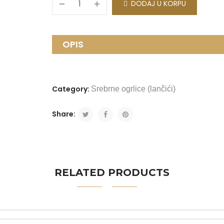
DODAJ U KORPU
OPIS
Category:
Srebrne ogrlice (lančići)
Share:
RELATED PRODUCTS