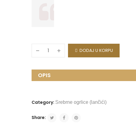
DODAJ U KORPU
OPIS
Category:
Srebrne ogrlice (lančići)
Share: