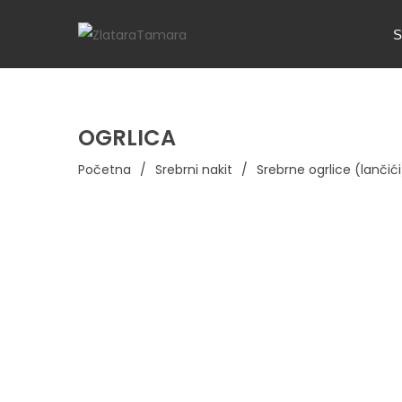
S
OGRLICA
Početna
/
Srebrni nakit
/
Srebrne ogrlice (lančići