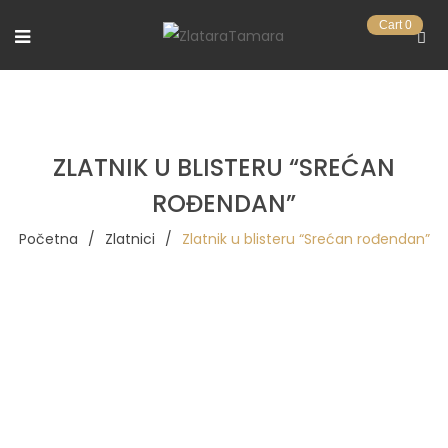
Cart
0
ZLATNIK U BLISTERU “SREĆAN
ROĐENDAN”
Početna
/
Zlatnici
/
Zlatnik u blisteru “Srećan rođendan”