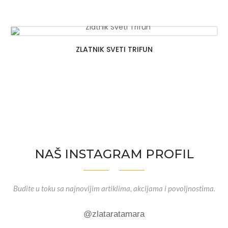
5.000,00 rsd
do
180.000,00 rsd
ZLATNIK SVETI TRIFUN
NAŠ INSTAGRAM PROFIL
Budite u toku sa najnovijim artiklima, akcijama i povoljnostima.
@zlataratamara