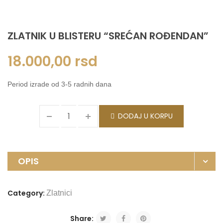
ZLATNIK U BLISTERU “SREĆAN ROĐENDAN”
18.000,00
rsd
Period izrade od 3-5 radnih dana
DODAJ U KORPU
OPIS
Category:
Zlatnici
Share: