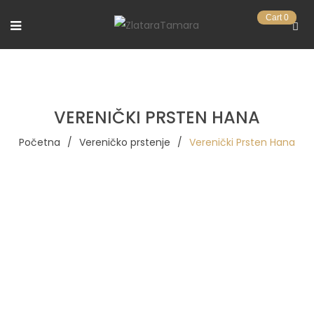
Cart
0
VERENIČKI PRSTEN HANA
Početna
/
Vereničko prstenje
/
Verenički Prsten Hana