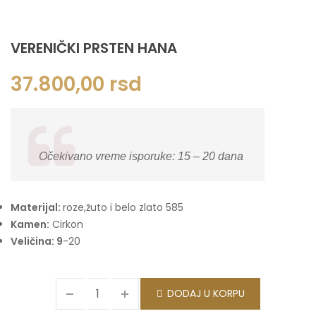
VERENIČKI PRSTEN HANA
37.800,00
rsd
Očekivano vreme isporuke: 15 – 20 dana
Materijal:
roze,žuto i belo zlato 585
Kamen:
Cirkon
Veličina: 9
-20
DODAJ U KORPU