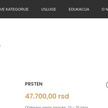
VE KATEGORIJE
USLUGE
EDUKACIJA
O 
n
PRSTEN
47.700,00
rsd
Očekivano vreme isporuke: 15 – 20 dana