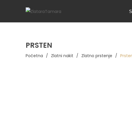
S
PRSTEN
Početna
/
Zlatni nakit
/
Zlatno prstenje
/
Prste