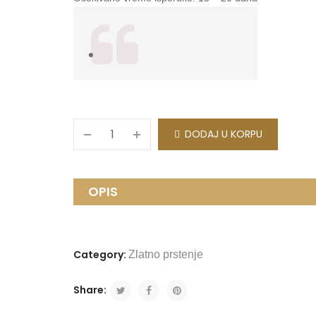
DODAJ U KORPU
OPIS
Category:
Zlatno prstenje
Share: