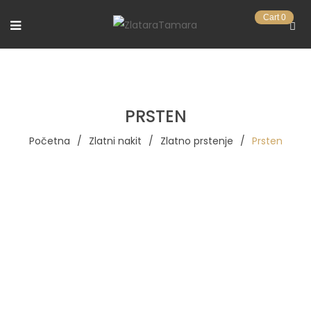
Cart
0
PRSTEN
Početna
/
Zlatni nakit
/
Zlatno prstenje
/
Prsten