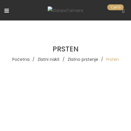
Cart
0
PRSTEN
Početna
/
Zlatni nakit
/
Zlatno prstenje
/
Prsten