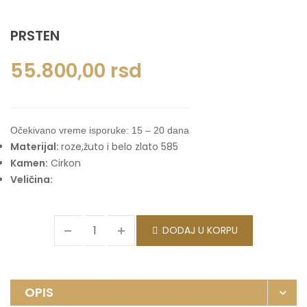
PRSTEN
55.800,00
rsd
Očekivano vreme isporuke: 15 – 20 dana
Materijal:
roze,žuto i belo zlato 585
Kamen:
Cirkon
Veličina:
DODAJ U KORPU
OPIS