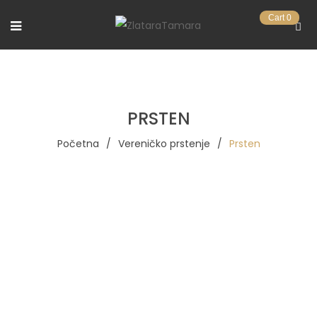
Cart
0
PRSTEN
Početna
/
Vereničko prstenje
/
Prsten