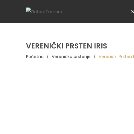
S
VERENIČKI PRSTEN IRIS
Početna
/
Vereničko prstenje
/
Verenički Prsten I