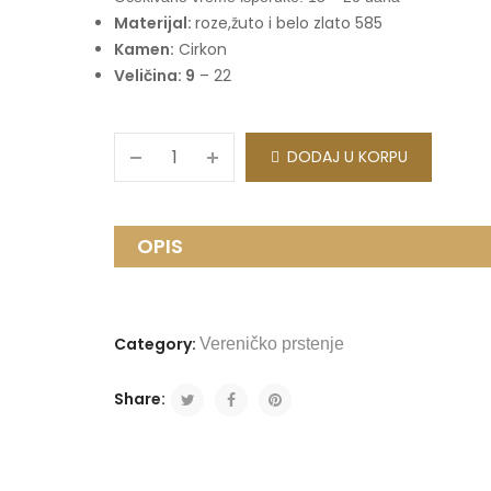
Materijal:
roze,žuto i belo zlato 585
Kamen:
Cirkon
Veličina: 9
– 22
DODAJ U KORPU
OPIS
Category:
Vereničko prstenje
Share: