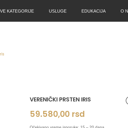
VE KATEGORIJE
USLUGE
EDUKACIJA
O 
ris
VERENIČKI PRSTEN IRIS
59.580,00
rsd
Očekivano vreme isporuke: 15 – 20 dana