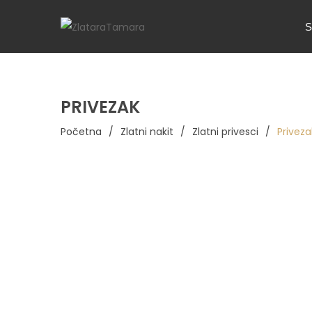
S
PRIVEZAK
Početna
/
Zlatni nakit
/
Zlatni privesci
/
Priveza