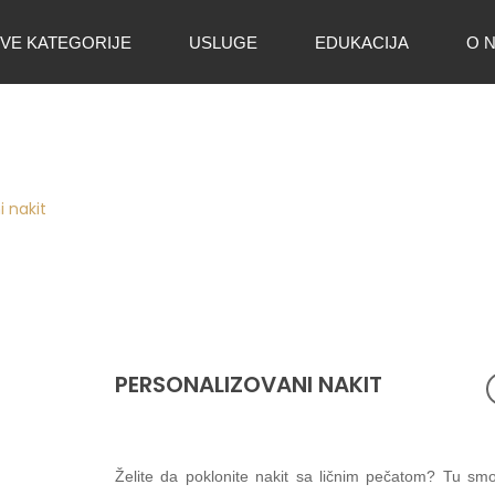
VE KATEGORIJE
USLUGE
EDUKACIJA
O 
i nakit
PERSONALIZOVANI NAKIT
Želite da poklonite nakit sa ličnim pečatom? Tu sm