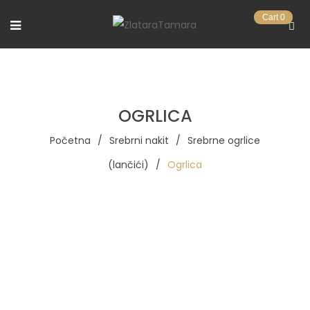
Cart
0
OGRLICA
Početna
/
Srebrni nakit
/
Srebrne ogrlice
(lančići)
/
Ogrlica