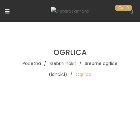
Cart
0
OGRLICA
Početna
/
Srebrni nakit
/
Srebrne ogrlice
(lančići)
/
Ogrlica