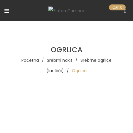
Cart
0
OGRLICA
Početna
/
Srebrni nakit
/
Srebrne ogrlice
(lančići)
/
Ogrlica