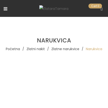
Cart
0
NARUKVICA
Početna
/
Zlatni nakit
/
Zlatne narukvice
/
Narukvica