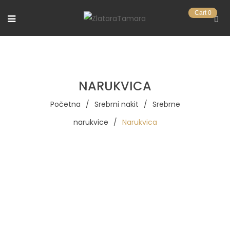
Cart
0
NARUKVICA
Početna
/
Srebrni nakit
/
Srebrne
narukvice
/
Narukvica