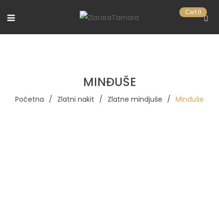
Cart
0
MINĐUŠE
Početna
/
Zlatni nakit
/
Zlatne mindjuše
/
Minđuše