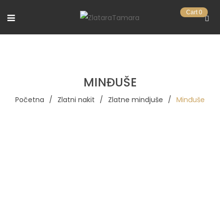
Cart
0
MINĐUŠE
Početna
/
Zlatni nakit
/
Zlatne mindjuše
/
Minđuše