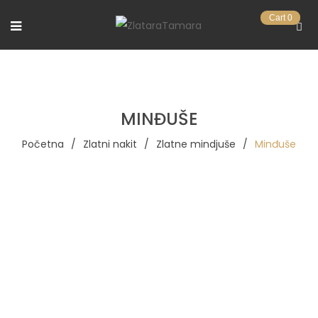
Cart
0
MINĐUŠE
Početna
/
Zlatni nakit
/
Zlatne mindjuše
/
Minđuše