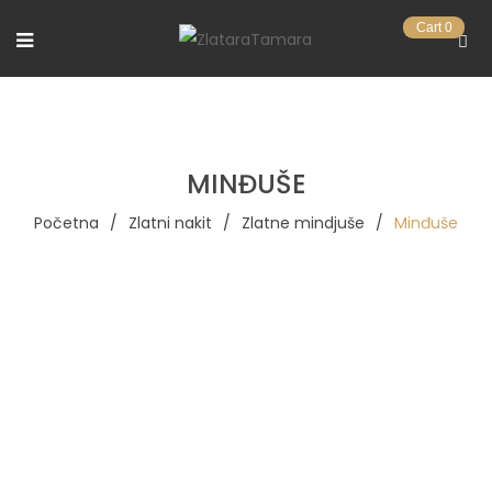
Cart
0
MINĐUŠE
Početna
/
Zlatni nakit
/
Zlatne mindjuše
/
Minđuše