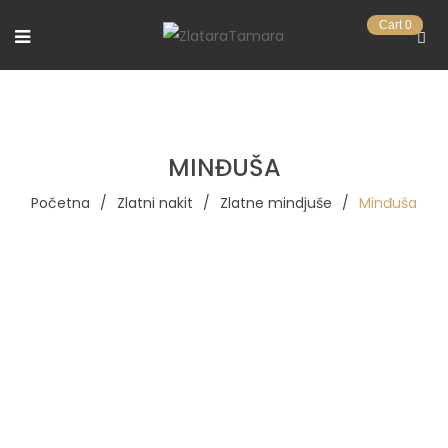
Cart
0
MINĐUŠA
Početna
/
Zlatni nakit
/
Zlatne mindjuše
/
Minđuša