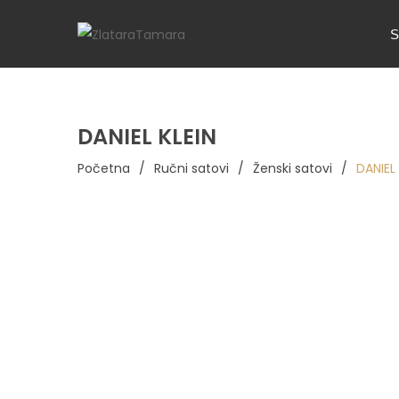
S
DANIEL KLEIN
Početna
/
Ručni satovi
/
Ženski satovi
/
DANIEL 