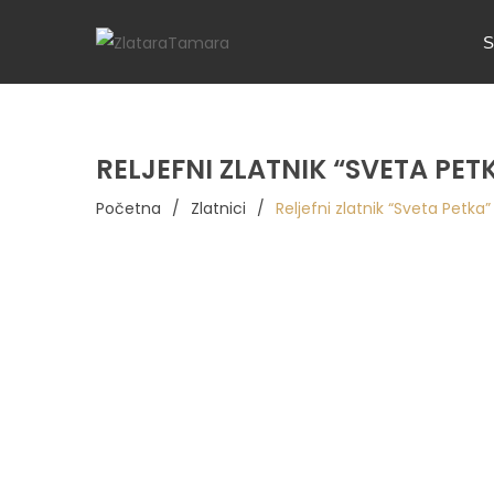
S
RELJEFNI ZLATNIK “SVETA PET
Početna
/
Zlatnici
/
Reljefni zlatnik “Sveta Petka”