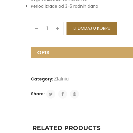
Period izrade od 3-5 radnih dana
DODAJ U KORPU
OPIS
Category:
Zlatnici
Share:
RELATED PRODUCTS