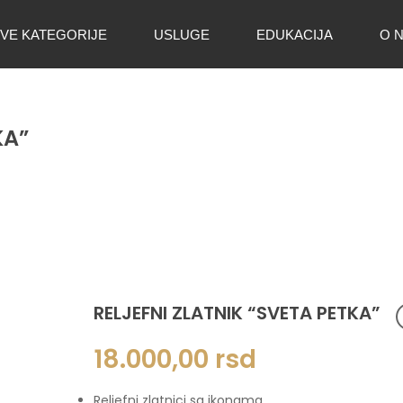
VE KATEGORIJE
USLUGE
EDUKACIJA
O 
KA”
RELJEFNI ZLATNIK “SVETA PETKA”
18.000,00
rsd
Reljefni zlatnici sa ikonama