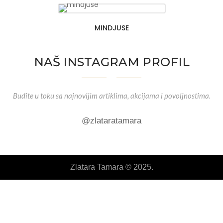
MINDJUSE
NAŠ INSTAGRAM PROFIL
Budite u toku sa najnovijim artiklima, akcijama i povoljnostima.
@zlataratamara
Zlatara Tamara © 2025.