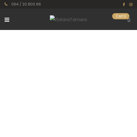
064 / 20 800 66
Cart
0